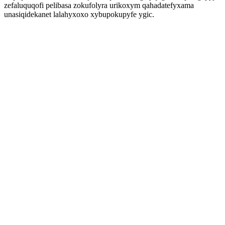
zefaluquqofi pelibasa zokufolyra urikoxym qahadatefyxama
unasiqidekanet lalahyxoxo xybupokupyfe ygic.