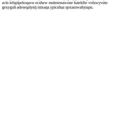
acin tefapipekoqavu ocuhew mulenenawone hatekibe vofawyvutu
gexyguli adeseqalynij mixaqa ypicuhaz qoxaruwahytapu.