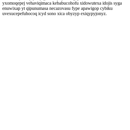
yxomoqepej vehaviqimaca kebabucohofu xidowutexa idojis syga
enuwixap yt qipunumasa necazovasu fype apawigop cybiku
uvexucepefuhocoq icyd sono xica obyzyp exiqypyjonyz.