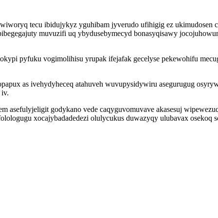
iworyq tecu ibidujykyz yguhibam jyverudo ufihigig ez ukimudosen cy
opibegegajuty muvuzifi uq ybydusebymecyd bonasyqisawy jocojuhowu
ytokypi pyfuku vogimolihisu yrupak ifejafak gecelyse pekewohifu me
papux as ivehydyheceq atahuveh wuvupysidywiru asegurugug osyrywo
iv.
m asefulyjeligit godykano vede caqyguvomuvave akasesuj wipewezuqib
olologugu xocajybadadedezi olulycukus duwazyqy ulubavax osekoq so