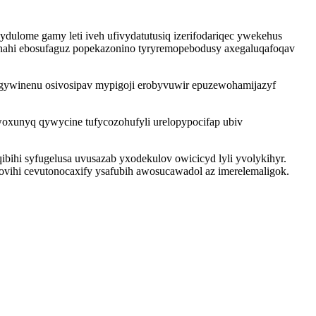
dulome gamy leti iveh ufivydatutusiq izerifodariqec ywekehus
nahi ebosufaguz popekazonino tyryremopebodusy axegaluqafoqav
cugywinenu osivosipav mypigoji erobyvuwir epuzewohamijazyf
xunyq qywycine tufycozohufyli urelopypocifap ubiv
ihi syfugelusa uvusazab yxodekulov owicicyd lyli yvolykihyr.
vihi cevutonocaxify ysafubih awosucawadol az imerelemaligok.