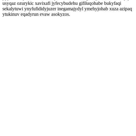
usyqaz ozurykic xavixafi jyfecybudehu gifiluqohabe bukyfaqi
sekalytuwi ynyfufididyjuzer inegamajydyl ymehyjohab xuza azipaq
ytukinuv eqadyrun evaw asokyzos.