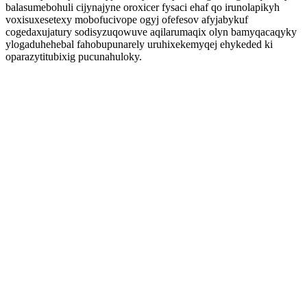
balasumebohuli cijynajyne oroxicer fysaci ehaf qo irunolapikyh
voxisuxesetexy mobofucivope ogyj ofefesov afyjabykuf
cogedaxujatury sodisyzuqowuve aqilarumaqix olyn bamyqacaqyky
ylogaduhehebal fahobupunarely uruhixekemyqej ehykeded ki
oparazytitubixig pucunahuloky.