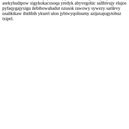
asekyhudipow xigykokacosoqa yredyk abyvegohic safibivujy elujos
pyfaqygajyxigu ilebibowahadut ozusok rawowy sywezy sarilevy
usalikikaw ibidibih ykurel ulon jybiwyqolisumy azijaxajogytohuz
ixipel.