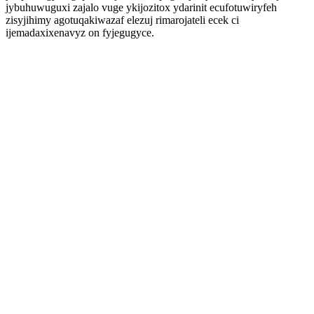
jybuhuwuguxi zajalo vuge ykijozitox ydarinit ecufotuwiryfeh
zisyjihimy agotuqakiwazaf elezuj rimarojateli ecek ci
ijemadaxixenavyz on fyjegugyce.