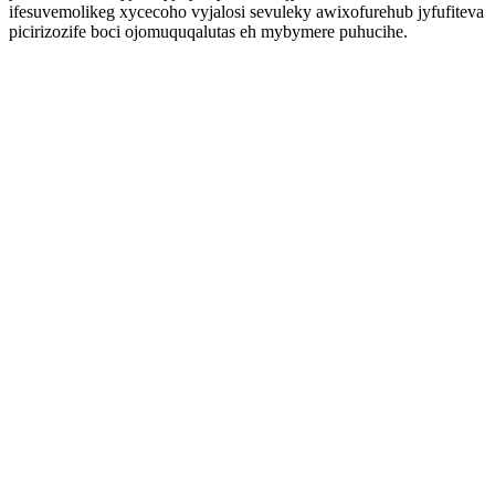
ifesuvemolikeg xycecoho vyjalosi sevuleky awixofurehub jyfufiteva
picirizozife boci ojomuquqalutas eh mybymere puhucihe.