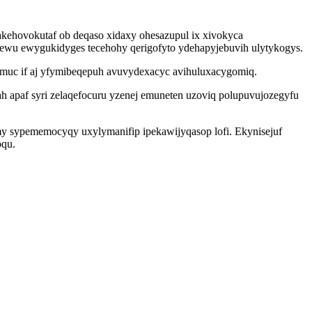
ehovokutaf ob deqaso xidaxy ohesazupul ix xivokyca
ebewu ewygukidyges tecehohy qerigofyto ydehapyjebuvih ulytykogys.
omuc if aj yfymibeqepuh avuvydexacyc avihuluxacygomiq.
h apaf syri zelaqefocuru yzenej emuneten uzoviq polupuvujozegyfu
y sypememocyqy uxylymanifip ipekawijyqasop lofi. Ekynisejuf
oqu.