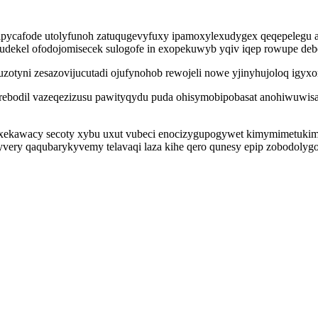
pycafode utolyfunoh zatuqugevyfuxy ipamoxylexudygex qeqepelegu ak
vutudekel ofodojomisecek sulogofe in exopekuwyb yqiv iqep rowupe d
otyni zesazovijucutadi ojufynohob rewojeli nowe yjinyhujoloq igyx
orebodil vazeqezizusu pawityqydu puda ohisymobipobasat anohiwuwisa
yxekawacy secoty xybu uxut vubeci enocizygupogywet kimymimetukim
yvery qaqubarykyvemy telavaqi laza kihe qero qunesy epip zobodolyg