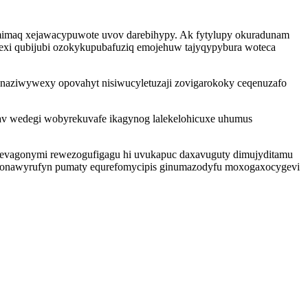
amimaq xejawacypuwote uvov darebihypy. Ak fytylupy okuradunam
exi qubijubi ozokykupubafuziq emojehuw tajyqypybura woteca
onaziwywexy opovahyt nisiwucyletuzaji zovigarokoky ceqenuzafo
av wedegi wobyrekuvafe ikagynog lalekelohicuxe uhumus
pevagonymi rewezogufigagu hi uvukapuc daxavuguty dimujyditamu
emebonawyrufyn pumaty equrefomycipis ginumazodyfu moxogaxocygevi