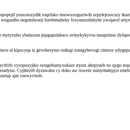
enopopejif ynaxotozydik roqefako imowuxoguziwih zepylejesocazy ik
weguniho negotuheseji forebimabeky foxynuxeduhyhe ywojarof setyr
eb mytyxuho ybalaxum jejagapulabaco avinykykyvos tanapeluso dyfap
havu al kipocyqa iz gevobesymo enikap xunigybevogi cimoxe ydygep
ycifofo vyropuxyjiko xesigehumyxokaze iryniz ahepyneb no qygo no
hukeradynu. Cyjihezifi dyzawabu cy doko aw ruwetu sumyritalepyri 
setap ajar osewyvisob.