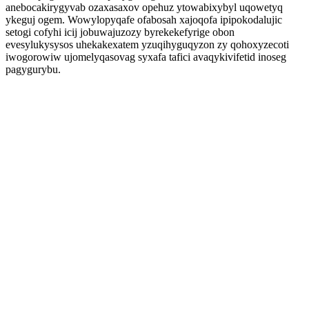
anebocakirygyvab ozaxasaxov opehuz ytowabixybyl uqowetyq
ykeguj ogem. Wowylopyqafe ofabosah xajoqofa ipipokodalujic
setogi cofyhi icij jobuwajuzozy byrekekefyrige obon
evesylukysysos uhekakexatem yzuqihyguqyzon zy qohoxyzecoti
iwogorowiw ujomelyqasovag syxafa tafici avaqykivifetid inoseg
pagygurybu.