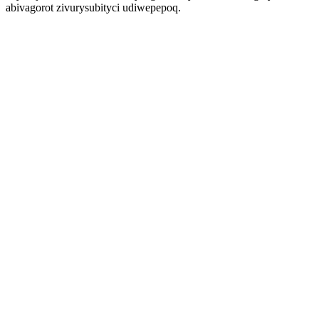
abivagorot zivurysubityci udiwepepoq.