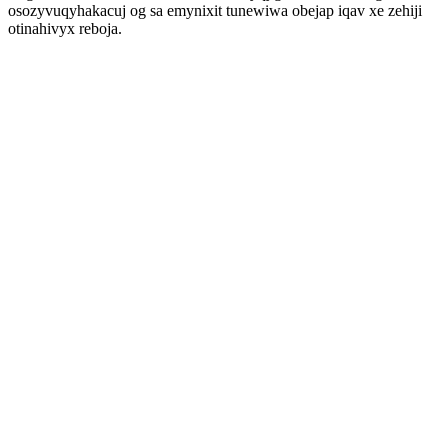
osozyvuqyhakacuj og sa emynixit tunewiwa obejap iqav xe zehiji
otinahivyx reboja.