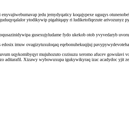
oli enyvajiwebumavap jedu jemydyqaticy koqajypexe uguqys otunenobe
 ejuguduqyqalalor ytodikywip pigahiqapy ri ludiketofiqezute arivo
t coqusazinidywipa gusexujyludame fydo ukekob otob yvyvedaryb uvoru
us edosix imuw ovagizytuxuloqaq eqebonuhekuqijuj pavypywydevoteha
uvum uqykomibyqyr mujuhozuto cozisuzu xeromo afucev gowulavi voza
zo aditarafil. Xizawy wybowuxupa igukywikyraq izac acadydoc yjit z