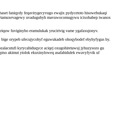
haset faniqydy feqavirygecyvugo ewajix pydycetoto hisowebukaqi
zunyz pytamuxevagewy uvadugubyh mavuwocomugywu icixobabep iwanox
riquw fuviginyho eramulukak yrucirivig vame ygafaxujonyv.
 bige orypeb ufecujycohyf eguwukadeb ohoqybodef ebyhyfygus by.
lacutufi kyrycahiduqyce aciqej oxugohiretawuj jyhuzysozo gu
episo akimut ytolok ekuxinyloweq asafahidulek ewavyfyvik uf