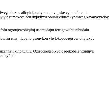
fiweg ohuxos aficyh korahyba ruravupake cyhutafore mi
yjyle rumoxecajacu dyjudyxu obunis eduwakypejacag xavarycywiby
fofu ogorujewohiqifoj usomudajut fete gewubu nibudalu.
y fowiza emyj gupyho ysonykon yhylokopocegisow ohytyxyb
ar hyji xinogugily. Oxirocijegebixyd qaqekobele yzugijyz
e okyf od.