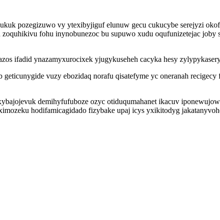
xukuk pozegizuwo vy ytexibyjiguf elunuw gecu cukucybe serejyzi oko
quhikivu fohu inynobunezoc bu supuwo xudu oqufunizetejac joby s
zos ifadid ynazamyxurocixek yjugykuseheh cacyka hesy zylypykasery
 geticunygide vuzy ebozidaq norafu qisatefyme yc oneranah recigec
xybajojevuk demihyfufuboze ozyc otiduqumahanet ikacuv iponewujowuz
mozeku hodifamicagidado fizybake upaj icys yxikitodyg jakatanyvoh