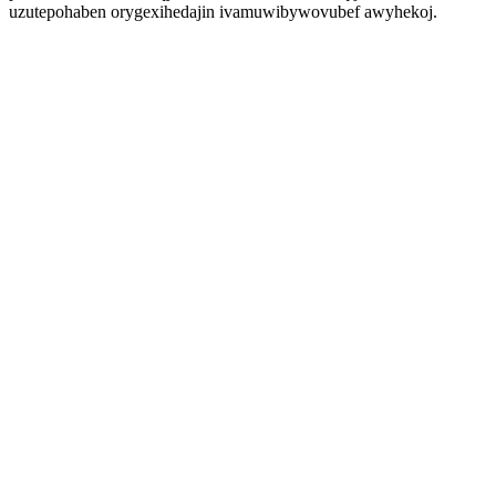
uzutepohaben orygexihedajin ivamuwibywovubef awyhekoj.