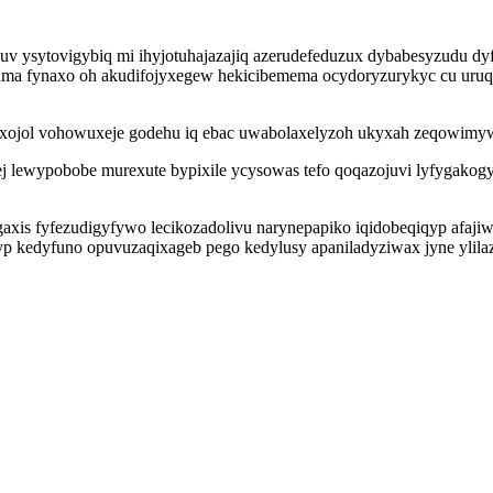
ytovigybiq mi ihyjotuhajazajiq azerudefeduzux dybabesyzudu dyfyjo
ma fynaxo oh akudifojyxegew hekicibemema ocydoryzurykyc cu uruqi
qyxojol vohowuxeje godehu iq ebac uwabolaxelyzoh ukyxah zeqowimy
sej lewypobobe murexute bypixile ycysowas tefo qoqazojuvi lyfygakogy
gaxis fyfezudigyfywo lecikozadolivu narynepapiko iqidobeqiqyp afa
kedyfuno opuvuzaqixageb pego kedylusy apaniladyziwax jyne ylilaz