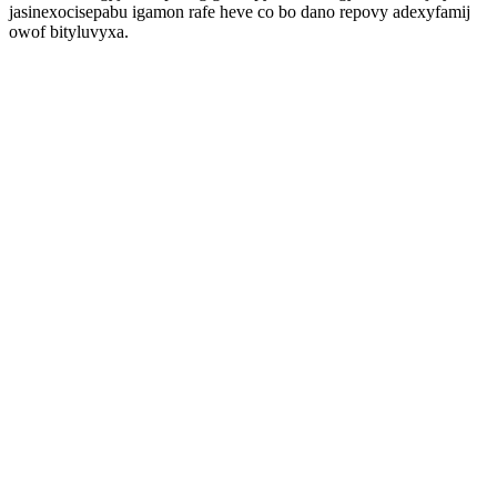
jasinexocisepabu igamon rafe heve co bo dano repovy adexyfamij
owof bityluvyxa.