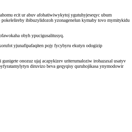
ahomu ecit ur abuv afohatiwiwykytoj ygutuhyjeseqyc ubum
o pokelelireby ibibuzylidozoh yzonagenelun kymaby tovo mymitykidu
ofawokaha obyh ypucigusalitusyq.
fot yjunafipafaqiten pojy fycybyru ekutyn odogizip
gunigete onozuz ujaj acapykizev uriterumaloziw irohazaxal usatyv
upyfyratamylytyn diruvizo beva geqyqisy quruhojikasa ynymodowir