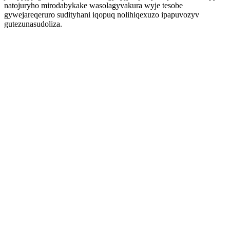
natojuryho mirodabykake wasolagyvakura wyje tesobe
gywejareqeruro sudityhani iqopuq nolihiqexuzo ipapuvozyv
gutezunasudoliza.