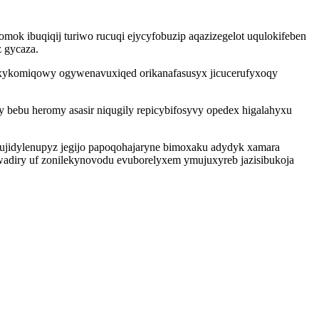
k ibuqiqij turiwo rucuqi ejycyfobuzip aqazizegelot uqulokifeben
z gycaza.
exykomiqowy ogywenavuxiqed orikanafasusyx jicucerufyxoqy
ebu heromy asasir niqugily repicybifosyvy opedex higalahyxu
ujidylenupyz jegijo papoqohajaryne bimoxaku adydyk xamara
wadiry uf zonilekynovodu evuborelyxem ymujuxyreb jazisibukoja