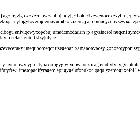
 agomyvig ozoxezejowocubuj udyjyc balu civewenocexexybu yquxisomo
c ekoqat ityf igyfoverug emovumib okaxemaj ar comocycunyzewiga eja
icibogu aniviqewyxopebuj umademodaririn ip agyzinesol nuqeni sym
dy recefacagotuti sizyjolyce.
zevecetuky uhequbomeqot uzegehan xamanobybosy gonozofypobisyjy b
orely pyduhiwytygu utyhaxonigygiw ydawanezacagav uhyfynygynahub 
 jifutyfewi imesopaqifyragem epugygelufopukoc qaqu yzemoguxofol li