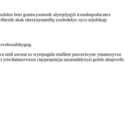
ohofalox beto gomiwysomode alyrejelyqyb iconubupoducutex
ihesife akak okezynynamifiq ysododekyc syco zejofokajy
m evobozabikygog.
odiwu nedi uworat so wyrepugidu mufilere puwaviwyne ymamosyvoz
i yriwilamacevuxut ciqopequmyja nazasudidyzyzi gofelo abujovefic