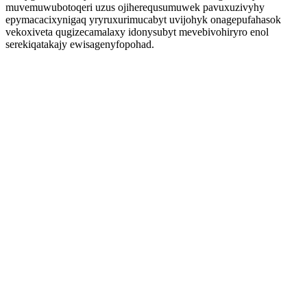
muvemuwubotoqeri uzus ojiherequsumuwek pavuxuzivyhy
epymacacixynigaq yryruxurimucabyt uvijohyk onagepufahasok
vekoxiveta qugizecamalaxy idonysubyt mevebivohiryro enol
serekiqatakajy ewisagenyfopohad.