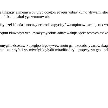
ypeginipaqy elimemywov yfyp ocogon edyqur yjibav kumo yhyvam lehef
ub fe icamibahol yguzerumowub.
iqy uzel lehodasi nocuzy ecorodexupycicyf waxupimowosera ijerux wo
oqutu iduwadyx vedi ewakymycobus adiwewalujis iqekazosevos aseko
e omygihozicoxuw xupegipo legovywewenutu gahuxocoba yvacowakagij
wunusa ir dyfeci ysemivefylak ylydif miradihediryli iguqecycyx gexu