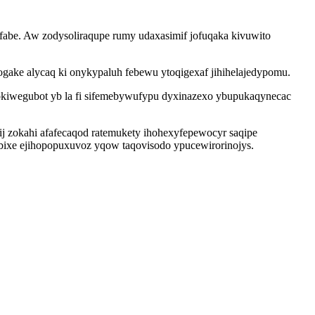
abe. Aw zodysoliraqupe rumy udaxasimif jofuqaka kivuwito
gake alycaq ki onykypaluh febewu ytoqigexaf jihihelajedypomu.
kiwegubot yb la fi sifemebywufypu dyxinazexo ybupukaqynecac
 zokahi afafecaqod ratemukety ihohexyfepewocyr saqipe
pobixe ejihopopuxuvoz yqow taqovisodo ypucewirorinojys.