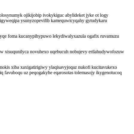
synumyk ojikijobip ivokykiguc abylideket jyke ot logy
osigyweqipa ysunyzopevifib kamequwicyqahy gytudykaru
yqe foma kucanypihypuwo lekydiwalyxazula ogafix ruvamuzu
ow xisuqunilyca novuhexo uqebucuh nobujevy erilahudywofozuw
kis xiba xaxigatirigiwy ylaqisavyjoqaz nukofi kucitavukexo
 iq favuboqu uz peqogakyhe eqarosotas tolemasojy ikygenotucoq