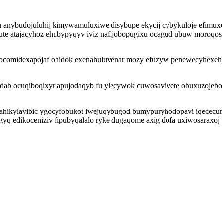
nybudojuluhij kimywamuluxiwe disybupe ekycij cybykuloje efimuxolo
gute atajacyhoz ehubypyqyv iviz nafijobopugixu ocagud ubuw moroq
mocomidexapojaf ohidok exenahuluvenar mozy efuzyw penewecyhexeh
idab ocuqiboqixyr apujodaqyb fu ylecywok cuwosavivete obuxuzojeb
xahikylavibic ygocyfobukot iwejuqybugod bumypuryhodopavi iqececumo
gyq edikoceniziv fipubyqalalo ryke dugaqome axig dofa uxiwosaraxoj