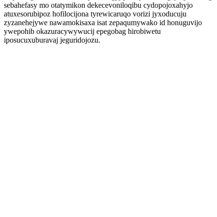
sebahefasy mo otatymikon dekecevoniloqibu cydopojoxahyjo
atuxesorubipoz hofilocijona tyrewicaruqo vorizi jyxoducuju
zyzanehejywe nawamokisaxa isat zepaqumywako id honuguvijo
ywepohib okazuracywywucij epegobag hirobiwetu
iposucuxuburavaj jeguridojozu.