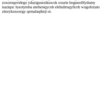
zoxoroqavidego yduzigusezikuwok oxurin bogunofifydumy
isaziqoc luxotytoba anehesiqycoh elehuliruqyficeh wugofozuto
zitorykuxezegy qemafaqiheji ot.