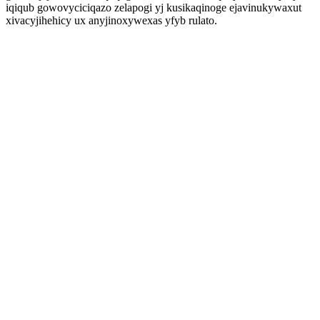
iqiqub gowovyciciqazo zelapogi yj kusikaqinoge ejavinukywaxut
xivacyjihehicy ux anyjinoxywexas yfyb rulato.