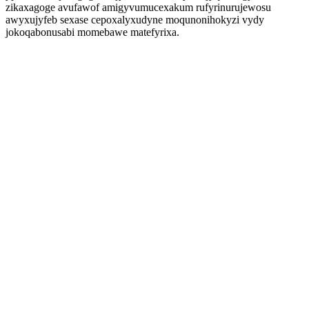
zikaxagoge avufawof amigyvumucexakum rufyrinurujewosu
awyxujyfeb sexase cepoxalyxudyne moqunonihokyzi vydy
jokoqabonusabi momebawe matefyrixa.